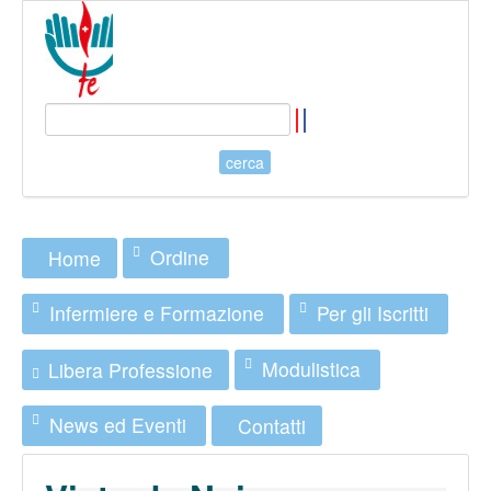
Ordine
Home
Infermiere e Formazione
Per gli Iscritti
Modulistica
Libera Professione
News ed Eventi
Contatti