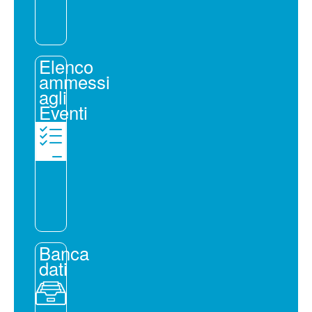
Elenco
ammessi
agli
Eventi
Banca
dati