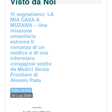
Visto da Noi
Vi segnaliamo: LA
MIA CASA A
MUZAWA – Una
missione
umanitaria
estrema Il
romanzo di un
medico e di una
infermiera
coraggiosi scelto
da Medici Senza
Frontiere di
Alessio Paša
Visto da Noi
30 Lug 2026