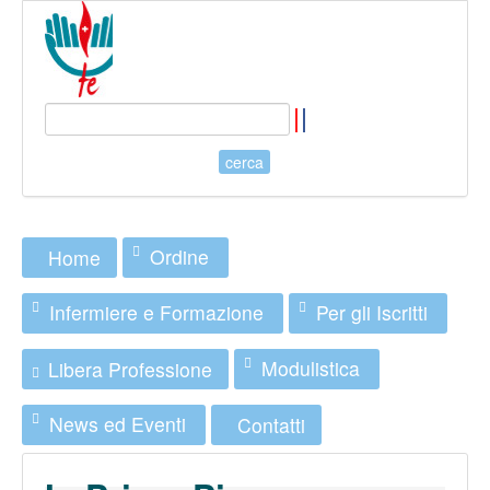
Ordine
Home
Infermiere e Formazione
Per gli Iscritti
Modulistica
Libera Professione
News ed Eventi
Contatti