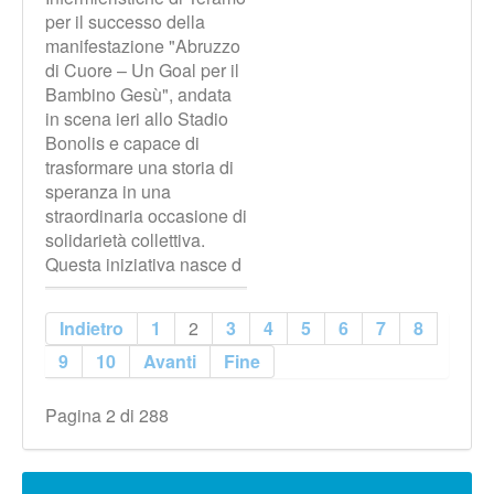
per il successo della
manifestazione "Abruzzo
di Cuore – Un Goal per il
Bambino Gesù", andata
in scena ieri allo Stadio
Bonolis e capace di
trasformare una storia di
speranza in una
straordinaria occasione di
solidarietà collettiva.
Questa iniziativa nasce d
Indietro
1
2
3
4
5
6
7
8
9
10
Avanti
Fine
Pagina 2 di 288