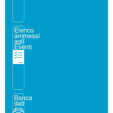
Elenco
ammessi
agli
Eventi
Banca
dati