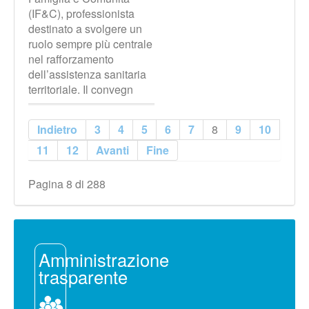
(IF&C), professionista
destinato a svolgere un
ruolo sempre più centrale
nel rafforzamento
dell’assistenza sanitaria
territoriale. Il convegn
Indietro
3
4
5
6
7
8
9
10
11
12
Avanti
Fine
Pagina 8 di 288
Amministrazione
trasparente