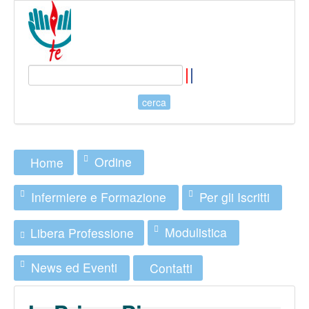
Ordine
Home
Infermiere e Formazione
Per gli Iscritti
Modulistica
Libera Professione
News ed Eventi
Contatti