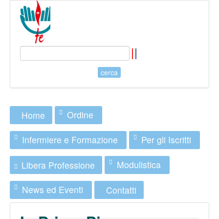
Ordine
Home
Infermiere e Formazione
Per gli Iscritti
Modulistica
Libera Professione
News ed Eventi
Contatti