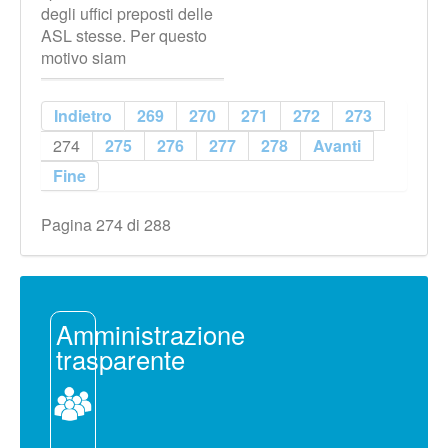
degli uffici preposti delle
ASL stesse. Per questo
motivo siam
Indietro
269
270
271
272
273
274
275
276
277
278
Avanti
Fine
Pagina 274 di 288
Amministrazione
trasparente